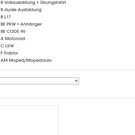
B Vollausbildung + Übungsfahrt
B duale Ausbildung
B L17
BE PKW + Anhänger
BE CODE 96
A Motorrad
C LKW
F Traktor
AM Moped/Mopedauto