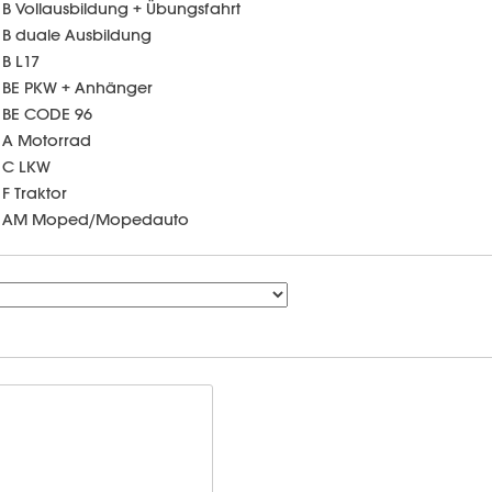
B Vollausbildung + Übungsfahrt
B duale Ausbildung
B L17
BE PKW + Anhänger
BE CODE 96
A Motorrad
C LKW
F Traktor
AM Moped/Mopedauto