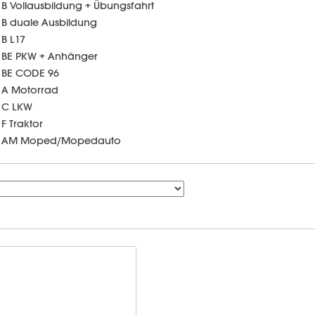
B Vollausbildung + Übungsfahrt
B duale Ausbildung
B L17
BE PKW + Anhänger
BE CODE 96
A Motorrad
C LKW
F Traktor
AM Moped/Mopedauto