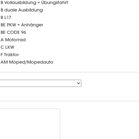
B Vollausbildung + Übungsfahrt
B duale Ausbildung
B L17
BE PKW + Anhänger
BE CODE 96
A Motorrad
C LKW
F Traktor
AM Moped/Mopedauto