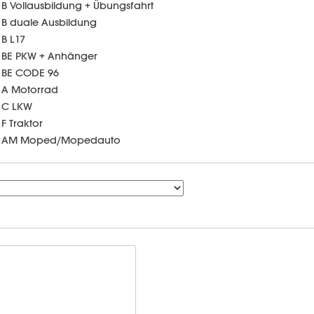
B Vollausbildung + Übungsfahrt
B duale Ausbildung
B L17
BE PKW + Anhänger
BE CODE 96
A Motorrad
C LKW
F Traktor
AM Moped/Mopedauto