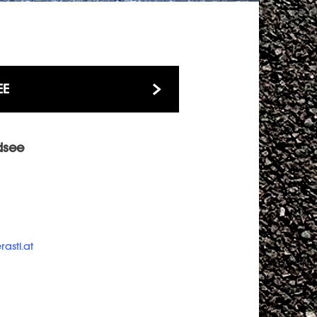
EE
dsee
astl.at