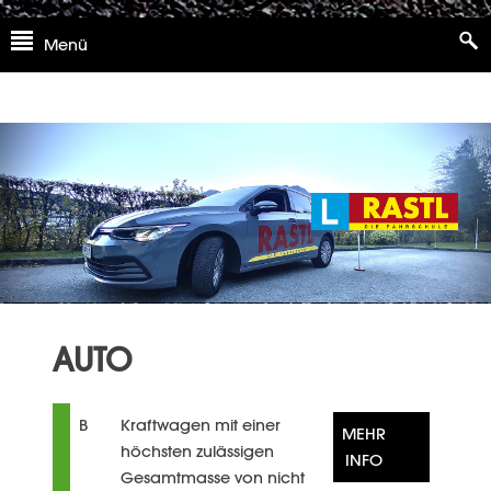
Skip
Menü
to
content
AUTO
B
Kraftwagen mit einer
MEHR
höchsten zulässigen
INFO
Gesamtmasse von nicht