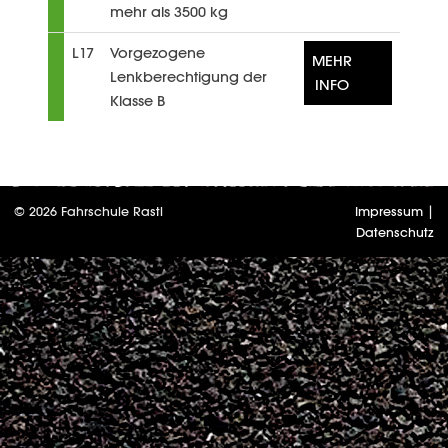
mehr als 3500 kg
L17
Vorgezogene
MEHR
Lenkberechtigung der
INFO
Klasse B
© 2026 Fahrschule Rastl
Impressum
|
Datenschutz