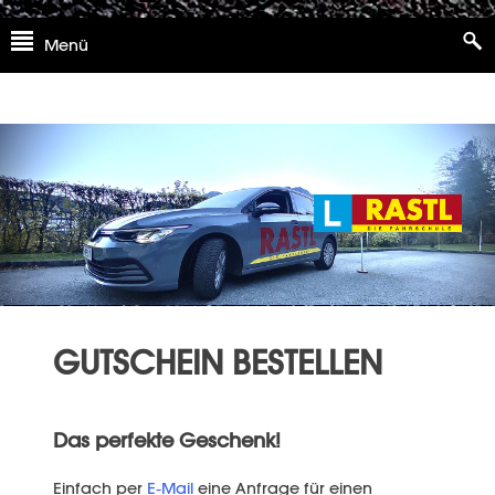
Skip
Menü
to
content
GUTSCHEIN BESTELLEN
Das perfekte Geschenk!
Einfach per
E-Mail
eine Anfrage für einen